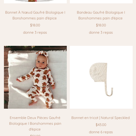
Bonnet À Nœud Gaufré Biologique I
Bandeau Gaufré Biologique I
Bonshommes pain d'épice
Bonshommes pain d'épice
$18.00
$18.00
donne 3 repas
donne 3 repas
Ensemble Deux Pièces Gaufré
Bonnet en tricot | Natural Speckled
Biologique I Bonshommes pain
$43.00
d'épice
donne 6 repas