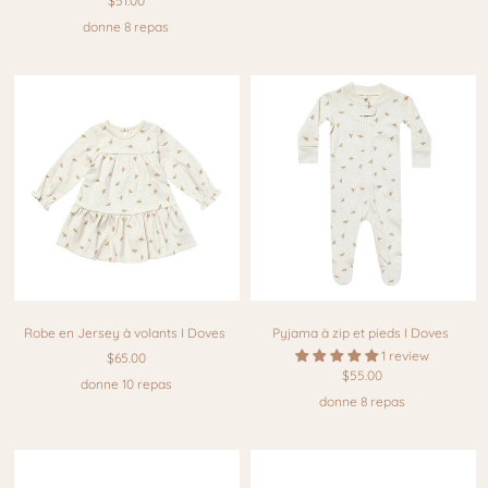
$51.00
donne 8 repas
Robe en Jersey à volants I Doves
Pyjama à zip et pieds I Doves
1 review
$65.00
$55.00
donne 10 repas
donne 8 repas