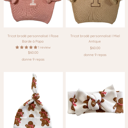
Tricot brodé personnalisé I Rose
Tricot brodé personnalisé I Miel
Barde à Papa
Antique
1 review
$60.00
$60.00
donne 9 repas
donne 9 repas