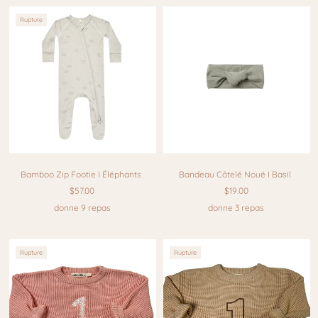
Rupture
Bamboo Zip Footie I Éléphants
Bandeau Côtelé Noué I Basil
$57.00
$19.00
donne 9 repas
donne 3 repas
Rupture
Rupture