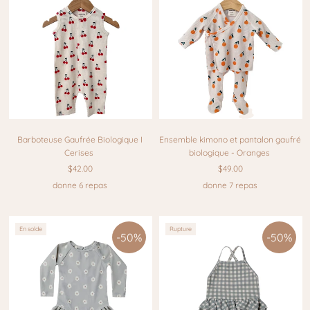
Barbot euse Gaufrée Biologique I
Ensemble kimono et pantalon gaufré
Cerises
biologique - Oranges
$42.00
$49.00
donne 6 repas
donne 7 repas
En solde
Rupture
-50%
-50%