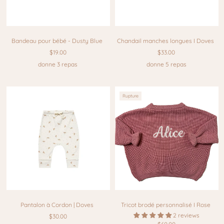
Bandeau pour bébé - Dusty Blue
Chandail manches longues I Doves
$19.00
$33.00
donne 3 repas
donne 5 repas
Rupture
Pantalon à Cordon | Doves
Tricot brodé personnalisé I Rose
2 reviews
$30.00