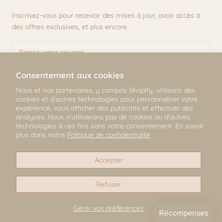
Inscrivez-vous pour recevoir des mises à jour, avoir accès à
des offres exclusives, et plus encore.
Consentement aux cookies
S'INSCRIRE
Nous et nos partenaires, y compris Shopify, utilisons des
cookies et d’autres technologies pour personnaliser votre
expérience, vous afficher des publicités et effectuer des
analyses. Nous n’utiliserons pas de cookies ou d’autres
technologies à ces fins sans votre consentement. En savoir
© Mili & Lilies
plus dans notre
Politique de confidentialité
2026, All Rights Reserved
Accepter
Refuser
Gérer vos préférences