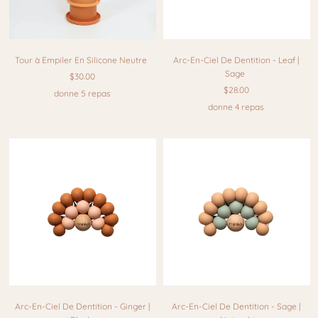
Tour à Empiler En Silicone Neutre
Arc-En-Ciel De Dentition - Leaf |
Sage
$30.00
$28.00
donne 5 repas
donne 4 repas
Arc-En-Ciel De Dentition - Ginger |
Arc-En-Ciel De Dentition - Sage |