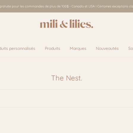
 gratuite pour les commandes de plus de 100$ - Canada et USA I Certaines exceptions s'a
duits personnalisés
Produits
Marques
Nouveautés
So
Marques
Nouveautés
So
The Nest.