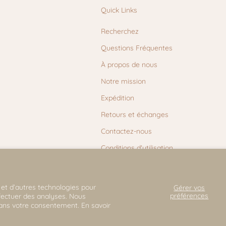
Quick Links
Recherchez
Questions Fréquentes
À propos de nous
Notre mission
Expédition
Retours et échanges
Contactez-nous
Conditions d'utilisation
 et d’autres technologies pour
Gérer vos
préférences
ffectuer des analyses. Nous
 sans votre consentement. En savoir