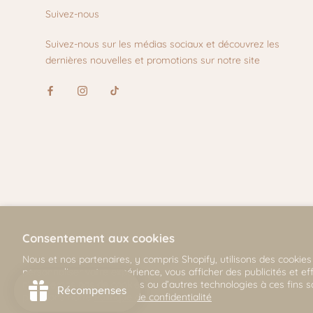
Suivez-nous
Suivez-nous sur les médias sociaux et découvrez les
dernières nouvelles et promotions sur notre site
Consentement aux cookies
Nous et nos partenaires, y compris Shopify, utilisons des cookies
© Mili & Lilies
personnaliser votre expérience, vous afficher des publicités et e
n’utiliserons pas de cookies ou d’autres technologies à ces fins
2026, All Rights Reserved
plus dans notre
Politique de confidentialité