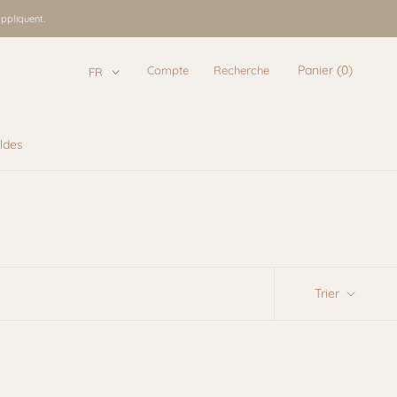
ppliquent.
Panier (
0
)
Compte
Recherche
FR
ldes
ldes
Trier