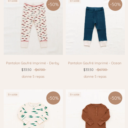
En solde
En solde
-50%
-50%
Pantalon Gaufré Imprimé - Derby
Pantalon Gaufré Imprimé - Ocean
$33.50
$67.00
$33.50
$67.00
donne 5 repas
donne 5 repas
En solde
En solde
-50%
-50%