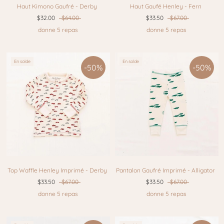
Haut Kimono Gaufré - Derby
Haut Gaufé Henley - Fern
$32.00
$64.00
$33.50
$67.00
donne 5 repas
donne 5 repas
En solde
En solde
-50%
-50%
Top Waffle Henley Imprimé - Derby
Pantalon Gaufré Imprimé - Alligator
$33.50
$67.00
$33.50
$67.00
donne 5 repas
donne 5 repas