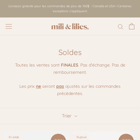
Aller
Livraison gratuite pour les commandes de plus de 100$ - Canada et USA I Certaines
au
exceptions s'appliquent.
contenu
Soldes
Toutes les ventes sont
FINALES
. Pas d'échange. Pas de
remboursement.
Les prix
ne
seront
pas
ajustés sur les commandes
précédentes.
Trier
En solde
Rupture