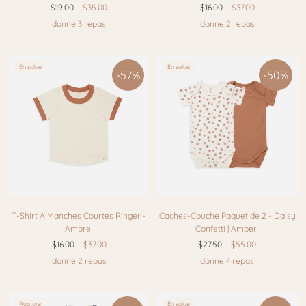
$19.00
$35.00
$16.00
$37.00
donne 3 repas
donne 2 repas
En solde
En solde
-57%
-50%
T-Shirt À Manches Courtes Ringer -
Caches-Couche Paquet de 2 - Daisy
Ambre
Confetti | Amber
$16.00
$37.00
$27.50
$55.00
donne 2 repas
donne 4 repas
Rupture
En solde