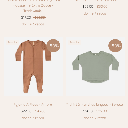
Mousseline Extra Douce -
$25.00
$50.00
Tradewinds
donne 4 repas
$19.20
$32.00
donne 3 repas
En solde
En solde
-50%
-50%
Pyjama À Pieds - Ambre
T-shirt à manches longues - Spruce
$22.50
$45.00
$14.50
$29.00
donne 3 repas
donne 2 repas