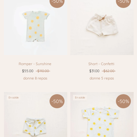
-50%
-50%
Romper - Sunshine
Short - Confetti
$55.00
$110.00
$31.00
$62.00
donne 8 repas
donne 5 repas
En solde
En solde
-50%
-50%