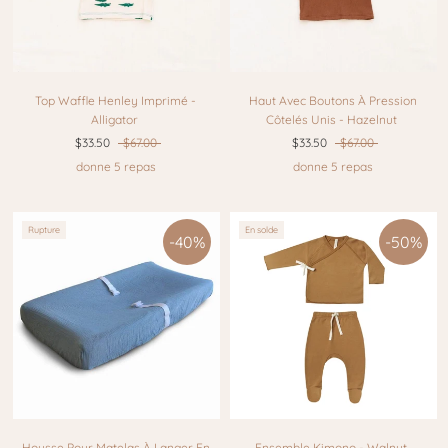
Top Waffle Henley Imprimé -
Haut Avec Boutons À Pression
Alligator
Côtelés Unis - Hazelnut
$33.50
$67.00
$33.50
$67.00
donne 5 repas
donne 5 repas
Rupture
En solde
-40%
-50%
Housse Pour Matelas À Langer En
Ensemble Kimono - Walnut