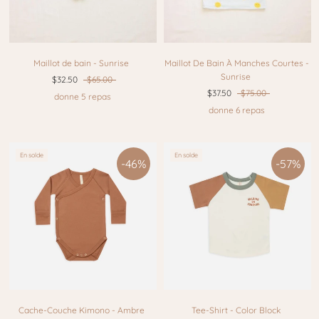
Maillot de bain - Sunrise
Maillot De Bain À Manches Courtes -
Sunrise
$32.50
$65.00
$37.50
$75.00
donne 5 repas
donne 6 repas
En solde
En solde
-46%
-57%
Cache-Couche Kimono - Ambre
Tee-Shirt - Color Block