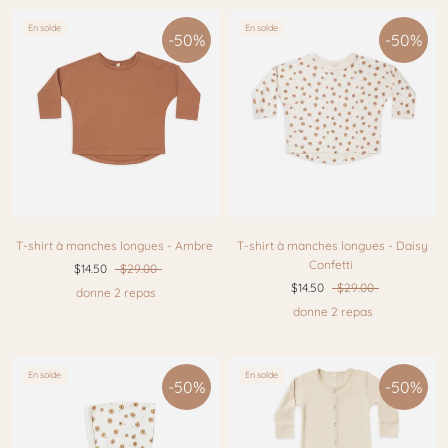
En solde
En solde
-50%
-50%
T-shirt à manches longues - Ambre
T-shirt à manches longues - Daisy
Confetti
$14.50
$29.00
$14.50
$29.00
donne 2 repas
donne 2 repas
En solde
En solde
-50%
-50%