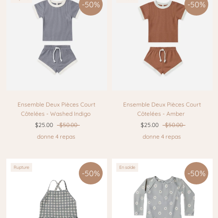
-50%
-50%
Ensemble Deux Pièces Court
Ensemble Deux Pièces Court
Côtelées - Washed Indigo
Côtelées - Amber
$25.00
$50.00
$25.00
$50.00
donne 4 repas
donne 4 repas
Rupture
En solde
-50%
-50%