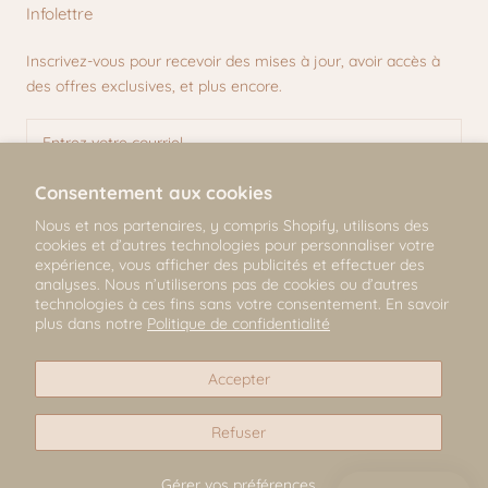
Infolettre
Inscrivez-vous pour recevoir des mises à jour, avoir accès à
des offres exclusives, et plus encore.
Consentement aux cookies
S'INSCRIRE
Nous et nos partenaires, y compris Shopify, utilisons des
cookies et d’autres technologies pour personnaliser votre
expérience, vous afficher des publicités et effectuer des
analyses. Nous n’utiliserons pas de cookies ou d’autres
technologies à ces fins sans votre consentement. En savoir
© Mili & Lilies
plus dans notre
Politique de confidentialité
2026, All Rights Reserved
Accepter
Refuser
Gérer vos préférences