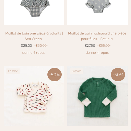
Maillot de bain une pièce à volants |
Maillot de bain rashguard une pièce
Sea Green
pour filles - Petunia
$25.00
$50.00
$27.50
$55.00
donne 4 repas
donne 4 repas
En solde
Rupture
-50%
-50%