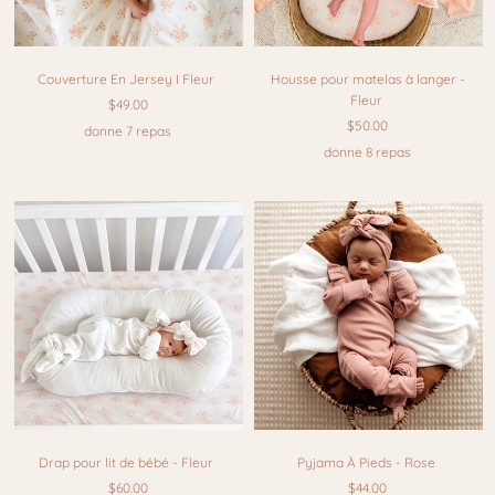
Couverture En Jersey I Fleur
Housse pour matelas à langer -
Fleur
$49.00
$50.00
donne 7 repas
donne 8 repas
Drap pour lit de bébé - Fleur
Pyjama À Pieds - Rose
$60.00
$44.00