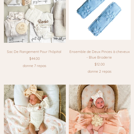
Sac De Rangement Pour l'hôpital
Ensemble de Deux Pinces à cheveux
- Blue Broderie
$44.00
$12.00
donne 7 repas
donne 2 repas