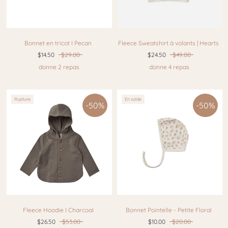
Bonnet en tricot I Pecan
Fleece Sweatshirt à volants | Hearts
$14.50
$29.00
$24.50
$49.00
donne 2 repas
donne 4 repas
Rupture
En solde
-50%
-50%
Fleece Hoodie I Charcoal
Bonnet Pointelle - Petite Floral
$26.50
$53.00
$10.00
$20.00