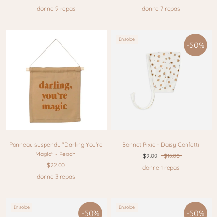
donne 9 repas
donne 7 repas
En solde
-50%
Panneau suspendu "Darling You're
Bonnet Pixie - Daisy Confetti
Magic" - Peach
$9.00
$18.00
$22.00
donne 1 repas
donne 3 repas
En solde
En solde
-50%
-50%