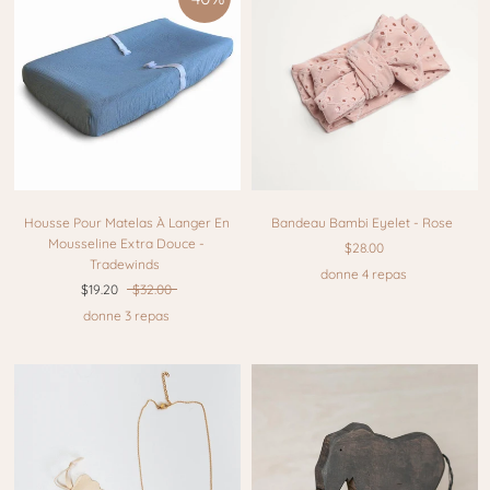
Housse Pour Matelas À Langer En
Bandeau Bambi Eyelet - Rose
Mousseline Extra Douce -
$28.00
Tradewinds
donne 4 repas
$19.20
$32.00
donne 3 repas