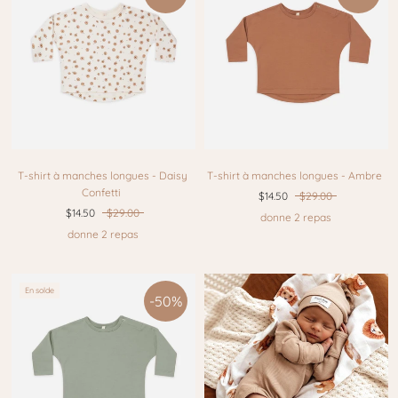
T-shirt à manches longues - Daisy
T-shirt à manches longues - Ambre
Confetti
$14.50
$29.00
$14.50
$29.00
donne 2 repas
donne 2 repas
En solde
-50%