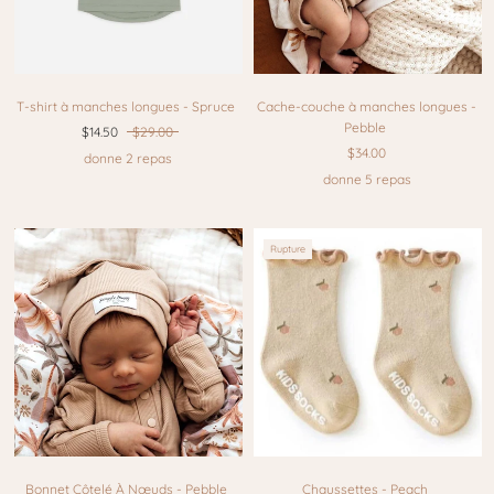
T-shirt à manches longues - Spruce
Cache-couche à manches longues -
Pebble
$14.50
$29.00
$34.00
donne 2 repas
donne 5 repas
Rupture
Bonnet Côtelé À Nœuds - Pebble
Chaussettes - Peach