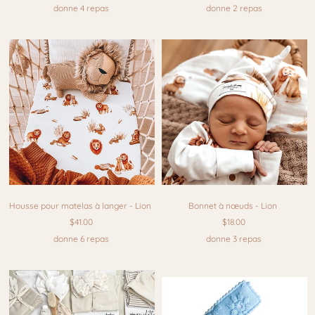
donne 4 repas
donne 2 repas
Housse pour matelas à langer - Lion
Bonnet à nœuds - Lion
$41.00
$18.00
donne 6 repas
donne 3 repas