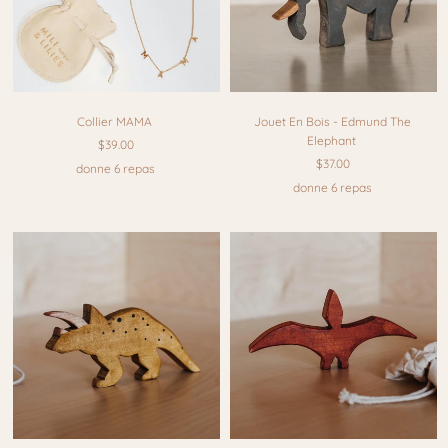
Collier MAMA
Jouet En Bois - Edmund The
Elephant
$39.00
$37.00
donne 6 repas
donne 6 repas