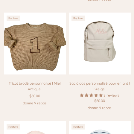
Rupture
Rupture
Tricot brodé personnalisé I Miel
Sac à dos personnalisé pour enfant I
Antique
Greige
2 reviews
$60.00
$60.00
donne 9 repas
donne 9 repas
Rupture
Rupture