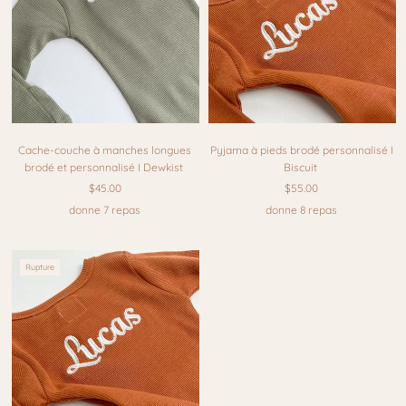
Cache-couche à manches longues
Pyjama à pieds brodé personnalisé I
brodé et personnalisé I Dewkist
Biscuit
$45.00
$55.00
donne 7 repas
donne 8 repas
Rupture