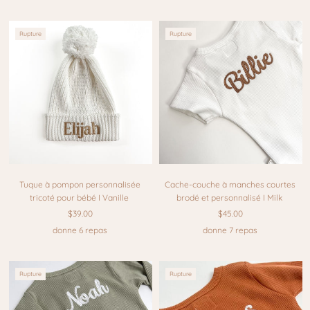
Rupture
Rupture
Tuque à pompon personnalisée
Cache-couche à manches courtes
tricoté pour bébé I Vanille
brodé et personnalisé I Milk
$39.00
$45.00
donne 6 repas
donne 7 repas
Rupture
Rupture